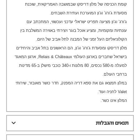
קומת הכניסה של מלון דריסקו שבמושבה האמריקאית, שוכנת
מסעדת ג’ורג’ וג’ון המוערכת ועתירת השבחים.
ג’ורג’ וג’ון מציעה תפריט ישראלי עדכני ועכשווי, המתכתב עם
עונתיות ומקומיות, ומציע אוכל בוגר ויצירתי באווירה המשלבת בין
הקולוניאליזם העל זמני של המבנה לתל-אביב של היום.
מלון דריסקו ומסעדת ג’ורג’ וג’ון, הם הראשונים בתל אביב והיחידים
בישראל שחברים בארגון העולמי Relais & Châteaux, ארגון המאגד
למעלה מ-580 נכסים, 80 מלונות ו-340 כוכבי מישלן ב-65 מדינות
ברחבי העולם.
במלון תמצאו גם את ספא דריה המפנק, חדר כושר מאובזר, שירותי
Valet לחניה ועוד.
המלון אינו כשר.
תנאים והגבלות